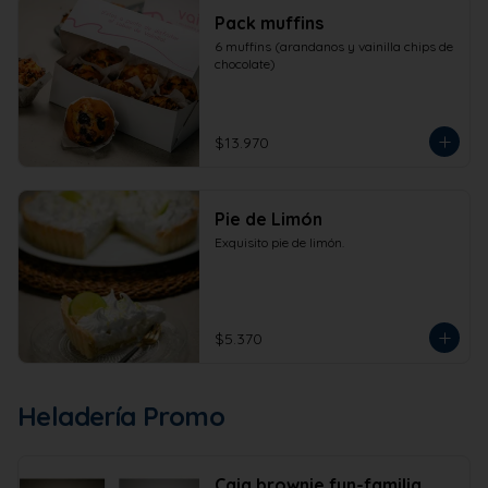
Pack muffins
6 muffins (arandanos y vainilla chips de 
chocolate)
$13.970
Pie de Limón
Exquisito pie de limón.
$5.370
Heladería Promo
Caja brownie fun-familia