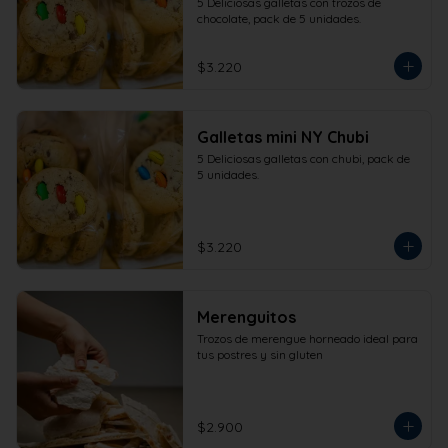
5 Deliciosas galletas con trozos de 
chocolate, pack de 5 unidades.
$3.220
Galletas mini NY Chubi
5 Deliciosas galletas con chubi, pack de 
5 unidades.
$3.220
Merenguitos
Trozos de merengue horneado ideal para 
tus postres y sin gluten
$2.900