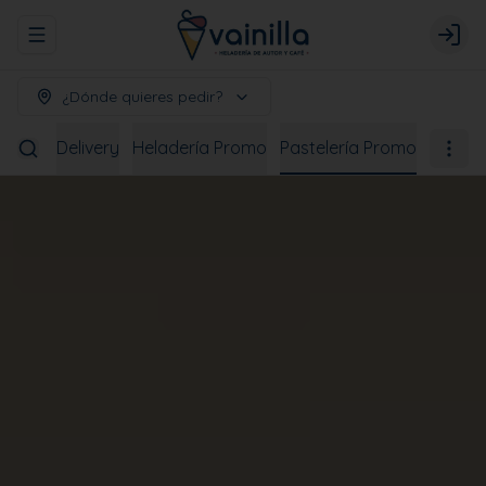
Abrir menu de navegación
Logi
¿Dónde quieres pedir?
bidas
Delivery
Heladería Promo
Pastelería Promo