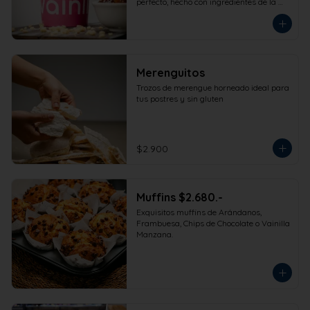
perfecto, hecho con ingredientes de la 
más alta calidad para que disfrutes en 
la comodidad de tu hogar. Formato 
473cc.
Merenguitos
Trozos de merengue horneado ideal para 
tus postres y sin gluten
$2.900
Muffins $2.680.-
Exquisitos muffins de Arándanos, 
Frambuesa, Chips de Chocolate o Vainilla 
Manzana.