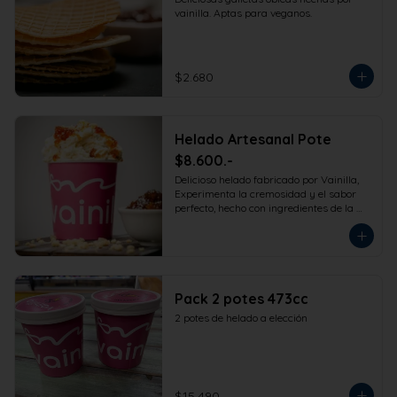
vainilla. Aptas para veganos.
$2.680
Helado Artesanal Pote
$8.600.-
Delicioso helado fabricado por Vainilla, 
Experimenta la cremosidad y el sabor 
perfecto, hecho con ingredientes de la 
más alta calidad para que disfrutes en 
la comodidad de tu hogar. Formato 
473cc.
Pack 2 potes 473cc
2 potes de helado a elección
$15.490