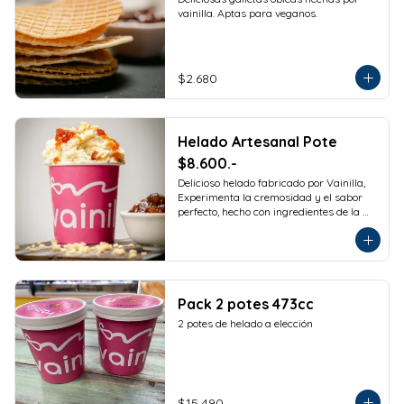
vainilla. Aptas para veganos.
$2.680
Helado Artesanal Pote
$8.600.-
Delicioso helado fabricado por Vainilla, 
Experimenta la cremosidad y el sabor 
perfecto, hecho con ingredientes de la 
más alta calidad para que disfrutes en 
la comodidad de tu hogar. Formato 
473cc.
Pack 2 potes 473cc
2 potes de helado a elección
$15.490