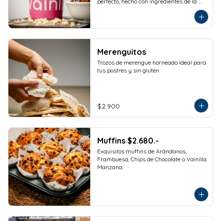
perfecto, hecho con ingredientes de la 
más alta calidad para que disfrutes en 
la comodidad de tu hogar. Formato 
473cc.
Merenguitos
Trozos de merengue horneado ideal para 
tus postres y sin gluten
$2.900
Muffins $2.680.-
Exquisitos muffins de Arándanos, 
Frambuesa, Chips de Chocolate o Vainilla 
Manzana.