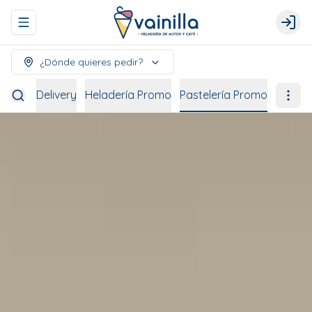
Abrir menu de navegación
Logi
¿Dónde quieres pedir?
bidas
Delivery
Heladería Promo
Pastelería Promo