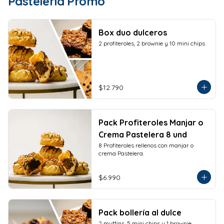
Pastelería Promo
Box duo dulceros
2 profiteroles, 2 brownie y 10 mini chips
$12.790
Pack Profiteroles Manjar o
Crema Pastelera 8 und
8 Profiteroles rellenos con manjar o 
crema Pastelera.
$6.990
Pack bollería al dulce
2 muffins, 5 mini chips y 1 brownie