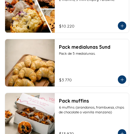
$10.220
Pack medialunas 5und
Pack de 5 medialunas.
$3.770
Pack muffins
6 muffins (arandanos, frambuesa, chips 
de chocolate o vainilla manzana)
$13.970