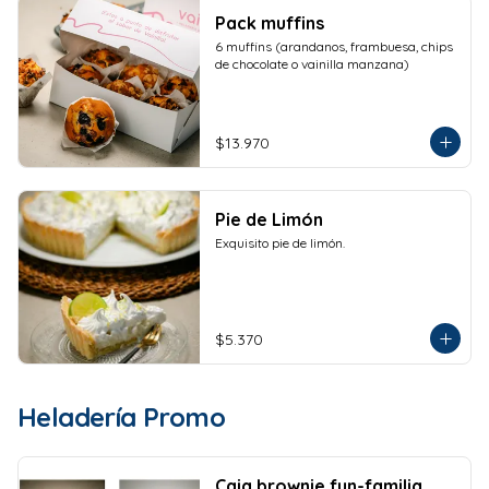
Pack muffins
6 muffins (arandanos, frambuesa, chips 
de chocolate o vainilla manzana)
$13.970
Pie de Limón
Exquisito pie de limón.
$5.370
Heladería Promo
Caja brownie fun-familia