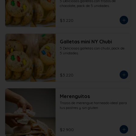
5 Deliciosas galletas con trozos de 
chocolate, pack de 5 unidades.
$3.220
Galletas mini NY Chubi
5 Deliciosas galletas con chubi, pack de 
5 unidades.
$3.220
Merenguitos
Trozos de merengue horneado ideal para 
tus postres y sin gluten
$2.900