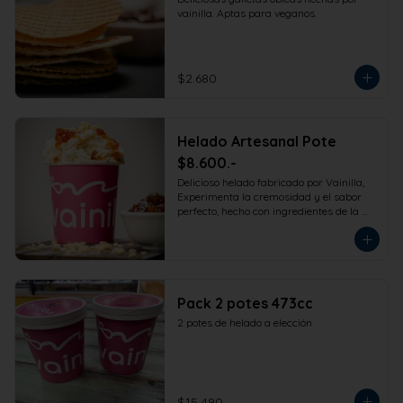
vainilla. Aptas para veganos.
$2.680
Helado Artesanal Pote
$8.600.-
Delicioso helado fabricado por Vainilla, 
Experimenta la cremosidad y el sabor 
perfecto, hecho con ingredientes de la 
más alta calidad para que disfrutes en 
la comodidad de tu hogar. Formato 
473cc.
Pack 2 potes 473cc
2 potes de helado a elección
$15.490