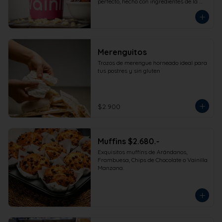
perfecto, hecho con ingredientes de la 
más alta calidad para que disfrutes en 
la comodidad de tu hogar. Formato 
473cc.
Merenguitos
Trozos de merengue horneado ideal para 
tus postres y sin gluten
$2.900
Muffins $2.680.-
Exquisitos muffins de Arándanos, 
Frambuesa, Chips de Chocolate o Vainilla 
Manzana.