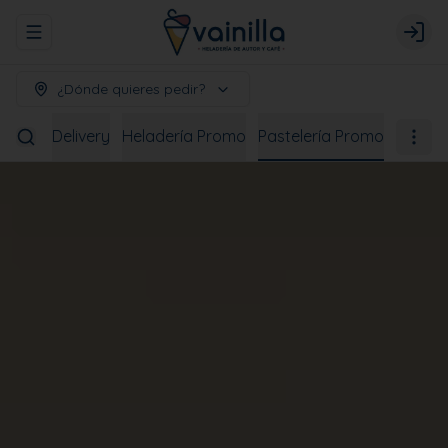
Abrir menu de navegación
Logi
¿Dónde quieres pedir?
bidas
Delivery
Heladería Promo
Pastelería Promo