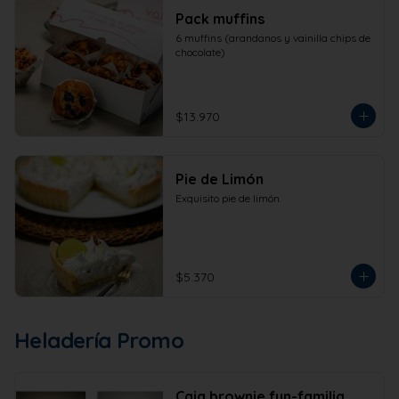
Pack muffins
6 muffins (arandanos y vainilla chips de 
chocolate)
$13.970
Pie de Limón
Exquisito pie de limón.
$5.370
Heladería Promo
Caja brownie fun-familia