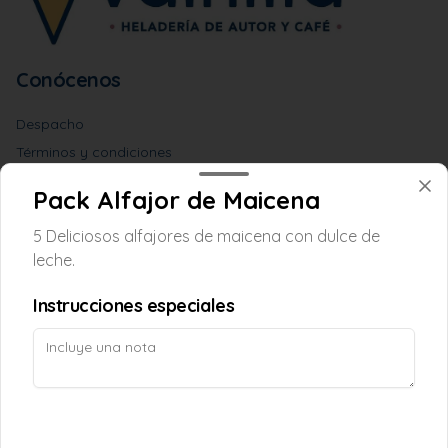
Conócenos
Despacho
Términos y condiciones
Política de privacidad
Pack Alfajor de Maicena
Redes sociales
5 Deliciosos alfajores de maicena con dulce de
leche.
Instagram
Instrucciones especiales
Mi cuenta
Pedir
Iniciar sesión