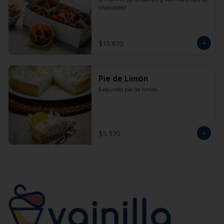
chocolate)
$13.970
Pie de Limón
Exquisito pie de limón.
$5.370