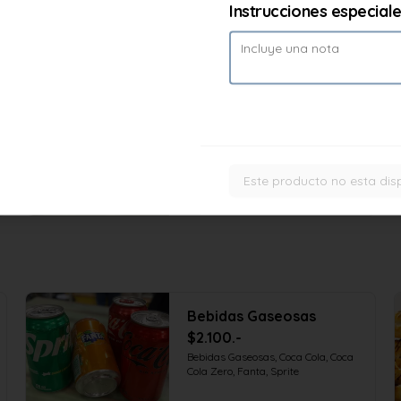
Instrucciones especial
Bebidas Gaseosas
$2.100.-
Bebidas Gaseosas, Coca Cola, Coca 
Cola Zero, Fanta, Sprite
Este producto no esta dis
Bebidas Gaseosas
$2.100.-
Bebidas Gaseosas, Coca Cola, Coca 
Cola Zero, Fanta, Sprite