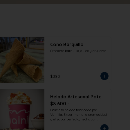
Cono Barquillo
Crocante barquillo, dulce y crujiente
$380
Helado Artesanal Pote
$8.600.-
Delicioso helado fabricado por 
Vainilla, Experimenta la cremosidad 
y el sabor perfecto, hecho con 
ingredientes de la más alta calidad 
para que disfrutes en la comodidad 