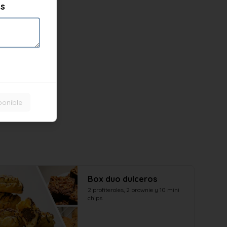
es
ponible
Box duo dulceros
2 profiteroles, 2 brownie y 10 mini 
chips