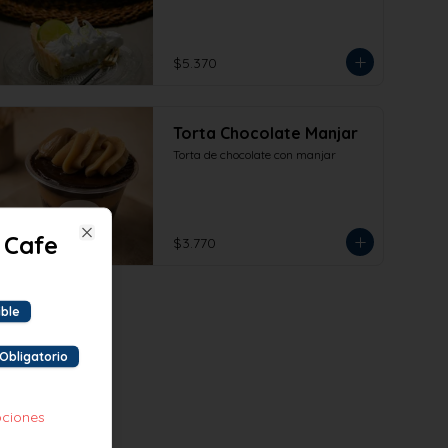
$5.370
Torta Chocolate Manjar
Torta de chocolate con manjar
 Cafe
$3.770
Close
ible
Obligatorio
pciones