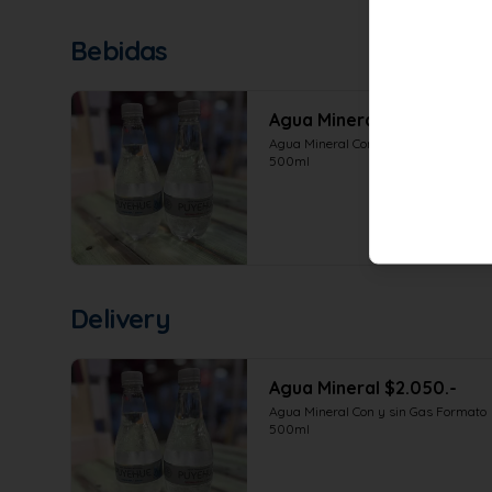
Bebidas
Agua Mineral $2.050.-
Agua Mineral Con y sin Gas Formato 
500ml
Delivery
Agua Mineral $2.050.-
Agua Mineral Con y sin Gas Formato 
500ml