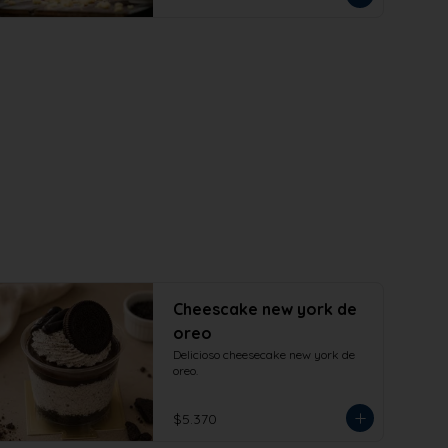
de tu hogar. Formato 473cc.
Cheescake new york de
oreo
Delicioso cheesecake new york de 
oreo.
$5.370