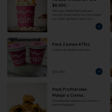
$8.600.-
Delicioso helado fabricado por 
Vainilla, Experimenta la cremosidad 
y el sabor perfecto, hecho con 
ingredientes de la más alta calidad 
para que disfrutes en la comodidad 
de tu hogar. Formato 473cc.
Pack 2 potes 473cc
2 potes de helado a elección
$15.490
Pack Profiteroles
Manjar o Crema
8 Profiteroles rellenos con manjar o 
Pastelera 8 und
crema Pastelera.