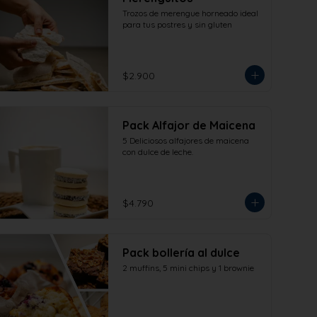
Trozos de merengue horneado ideal 
para tus postres y sin gluten
$2.900
Pack Alfajor de Maicena
5 Deliciosos alfajores de maicena 
con dulce de leche.
$4.790
Pack bollería al dulce
2 muffins, 5 mini chips y 1 brownie