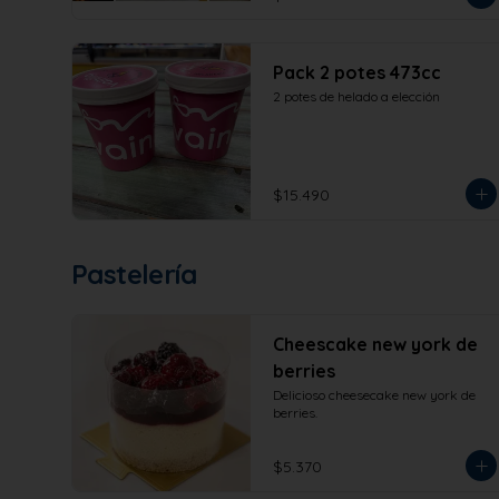
Pack 2 potes 473cc
2 potes de helado a elección
$15.490
Pastelería
Cheescake new york de
berries
Delicioso cheesecake new york de 
berries.
$5.370