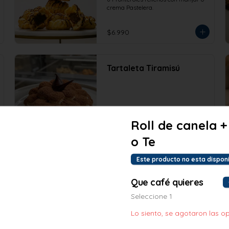
Pastelera 8 und
crema Pastelera.
$6.990
Tartaleta Tiramisú
Roll de canela +
$3.770
o Te
Este producto no esta dispon
Que café quieres
Seleccione 1
Lo siento, se agotaron las o