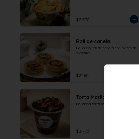
$2.570
Roll de canela
Delicioso roll de canela con trozos de 
avellana.
$2.160
Torta Matilda
Deliciosa torta matilda.
$3.770