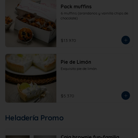
Pack muffins
6 muffins (arandanos y vainilla chips de 
chocolate)
$13.970
Pie de Limón
Exquisito pie de limón.
$5.370
Heladería Promo
Caja brownie fun-familia