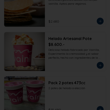
vainilla. Aptas para veganos.
$2.680
Helado Artesanal Pote
$8.600.-
Delicioso helado fabricado por Vainilla, 
Experimenta la cremosidad y el sabor 
perfecto, hecho con ingredientes de la 
más alta calidad para que disfrutes en 
la comodidad de tu hogar. Formato 
473cc.
Pack 2 potes 473cc
2 potes de helado a elección
$15.490