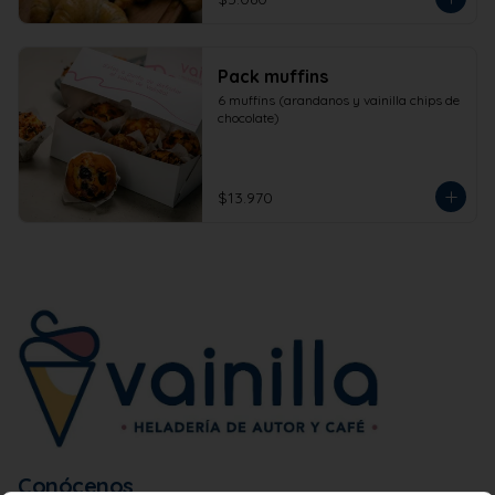
Pack muffins
6 muffins (arandanos y vainilla chips de 
chocolate)
$13.970
Conócenos