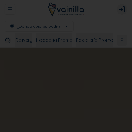
Abrir menu de navegación
Logi
¿Dónde quieres pedir?
bidas
Delivery
Heladería Promo
Pastelería Promo