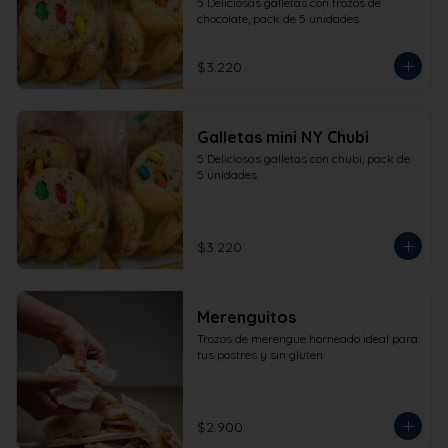
5 Deliciosas galletas con trozos de 
chocolate, pack de 5 unidades.
$3.220
Galletas mini NY Chubi
5 Deliciosas galletas con chubi, pack de 
5 unidades.
$3.220
Merenguitos
Trozos de merengue horneado ideal para 
tus postres y sin gluten
$2.900