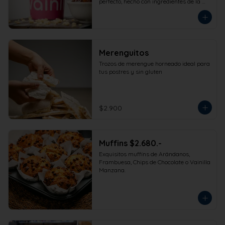
perfecto, hecho con ingredientes de la 
más alta calidad para que disfrutes en 
la comodidad de tu hogar. Formato 
473cc.
Merenguitos
Trozos de merengue horneado ideal para 
tus postres y sin gluten
$2.900
Muffins $2.680.-
Exquisitos muffins de Arándanos, 
Frambuesa, Chips de Chocolate o Vainilla 
Manzana.