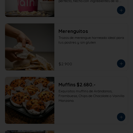
perfecto, hecho con ingredientes de la 
más alta calidad para que disfrutes en 
la comodidad de tu hogar. Formato 
473cc.
Merenguitos
Trozos de merengue horneado ideal para 
tus postres y sin gluten
$2.900
Muffins $2.680.-
Exquisitos muffins de Arándanos, 
Frambuesa, Chips de Chocolate o Vainilla 
Manzana.