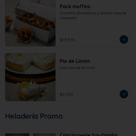
Pack muffins
6 muffins (arandanos y vainilla chips de 
chocolate)
$13.970
Pie de Limón
Exquisito pie de limón.
$5.370
Heladería Promo
Caja brownie fun-familia