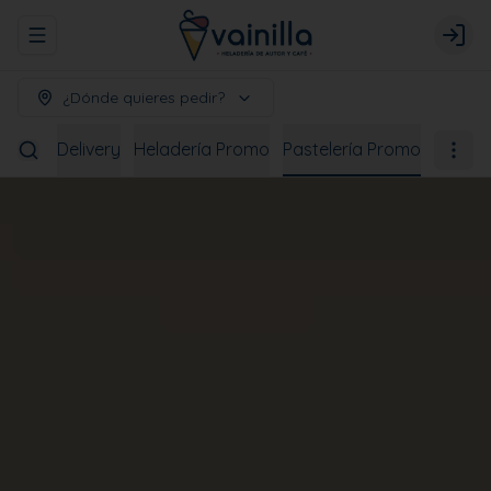
Abrir menu de navegación
Logi
¿Dónde quieres pedir?
bidas
Delivery
Heladería Promo
Pastelería Promo