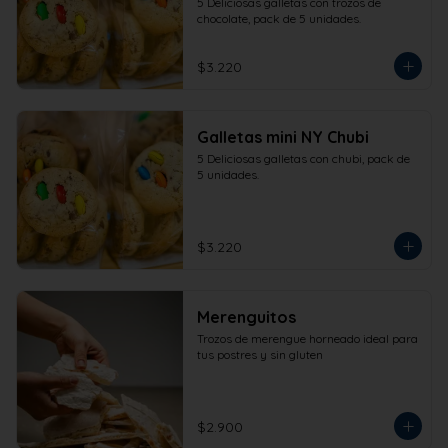
5 Deliciosas galletas con trozos de 
chocolate, pack de 5 unidades.
$3.220
Galletas mini NY Chubi
5 Deliciosas galletas con chubi, pack de 
5 unidades.
$3.220
Merenguitos
Trozos de merengue horneado ideal para 
tus postres y sin gluten
$2.900