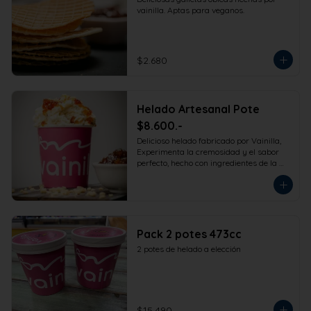
vainilla. Aptas para veganos.
$2.680
Helado Artesanal Pote
$8.600.-
Delicioso helado fabricado por Vainilla, 
Experimenta la cremosidad y el sabor 
perfecto, hecho con ingredientes de la 
más alta calidad para que disfrutes en 
la comodidad de tu hogar. Formato 
473cc.
Pack 2 potes 473cc
2 potes de helado a elección
$15.490