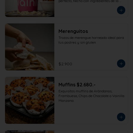
perfecto, hecho con ingredientes de la 
más alta calidad para que disfrutes en 
la comodidad de tu hogar. Formato 
473cc.
Merenguitos
Trozos de merengue horneado ideal para 
tus postres y sin gluten
$2.900
Muffins $2.680.-
Exquisitos muffins de Arándanos, 
Frambuesa, Chips de Chocolate o Vainilla 
Manzana.