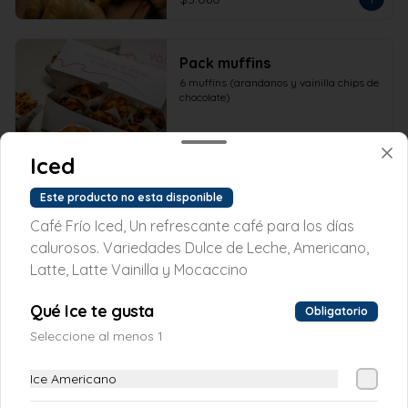
Pack muffins
6 muffins (arandanos y vainilla chips de 
chocolate)
Iced
$13.970
Este producto no esta disponible
Café Frío Iced, Un refrescante café para los días
calurosos. Variedades Dulce de Leche, Americano,
Latte, Latte Vainilla y Mocaccino
Qué Ice te gusta
Obligatorio
Seleccione al menos 1
Ice Americano
Conócenos