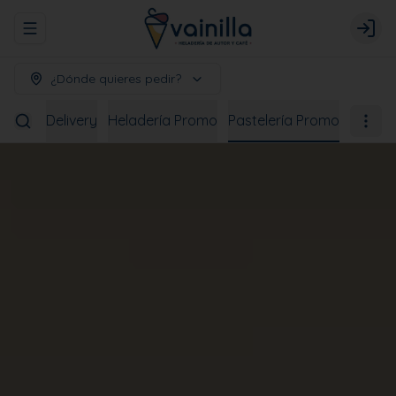
Abrir menu de navegación
Logi
¿Dónde quieres pedir?
bidas
Delivery
Heladería Promo
Pastelería Promo