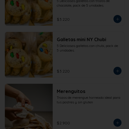
5 Deliciosas galletas con trozos de 
chocolate, pack de 5 unidades.
$3.220
Galletas mini NY Chubi
5 Deliciosas galletas con chubi, pack de 
5 unidades.
$3.220
Merenguitos
Trozos de merengue horneado ideal para 
tus postres y sin gluten
$2.900