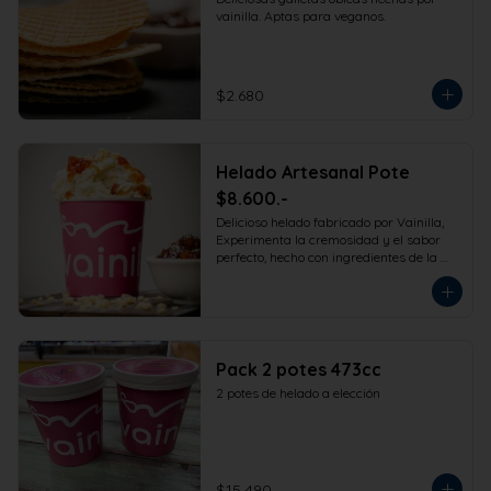
vainilla. Aptas para veganos.
$2.680
Helado Artesanal Pote
$8.600.-
Delicioso helado fabricado por Vainilla, 
Experimenta la cremosidad y el sabor 
perfecto, hecho con ingredientes de la 
más alta calidad para que disfrutes en 
la comodidad de tu hogar. Formato 
473cc.
Pack 2 potes 473cc
2 potes de helado a elección
$15.490