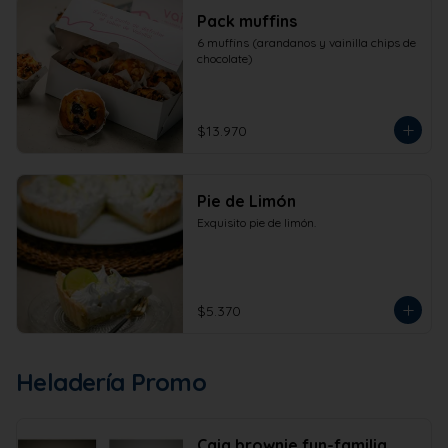
Pack muffins
6 muffins (arandanos y vainilla chips de 
chocolate)
$13.970
Pie de Limón
Exquisito pie de limón.
$5.370
Heladería Promo
Caja brownie fun-familia