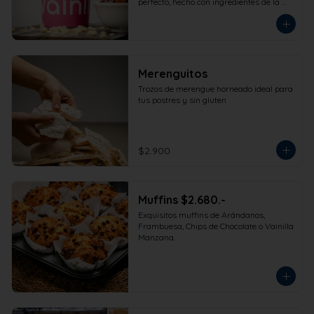
perfecto, hecho con ingredientes de la 
más alta calidad para que disfrutes en 
la comodidad de tu hogar. Formato 
473cc.
Merenguitos
Trozos de merengue horneado ideal para 
tus postres y sin gluten
$2.900
Muffins $2.680.-
Exquisitos muffins de Arándanos, 
Frambuesa, Chips de Chocolate o Vainilla 
Manzana.