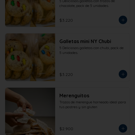
5 Deliciosas galletas con trozos de 
chocolate, pack de 5 unidades.
$3.220
Galletas mini NY Chubi
5 Deliciosas galletas con chubi, pack de 
5 unidades.
$3.220
Merenguitos
Trozos de merengue horneado ideal para 
tus postres y sin gluten
$2.900