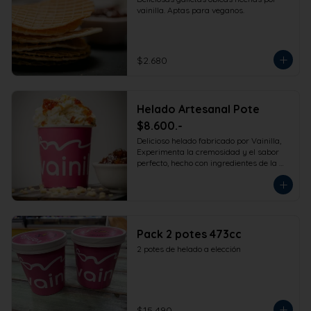
vainilla. Aptas para veganos.
$2.680
Helado Artesanal Pote
$8.600.-
Delicioso helado fabricado por Vainilla, 
Experimenta la cremosidad y el sabor 
perfecto, hecho con ingredientes de la 
más alta calidad para que disfrutes en 
la comodidad de tu hogar. Formato 
473cc.
Pack 2 potes 473cc
2 potes de helado a elección
$15.490