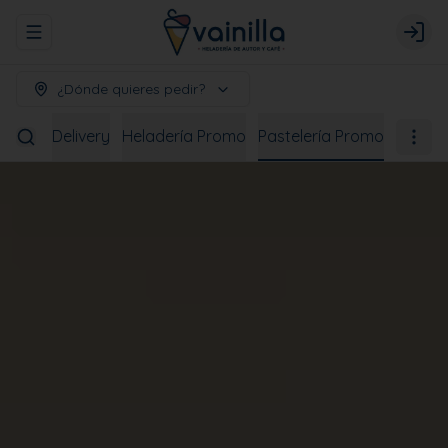
Abrir menu de navegación
Logi
¿Dónde quieres pedir?
bidas
Delivery
Heladería Promo
Pastelería Promo