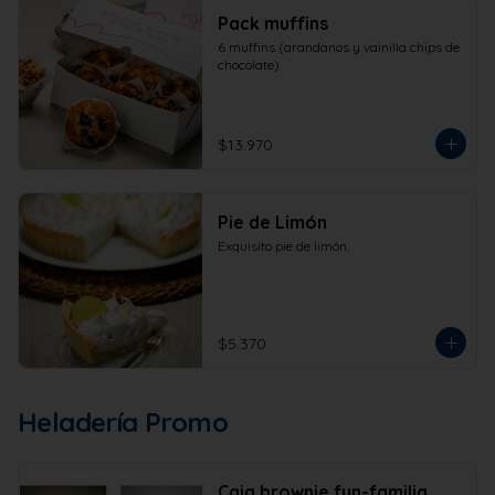
Pack muffins
6 muffins (arandanos y vainilla chips de 
chocolate)
$13.970
Pie de Limón
Exquisito pie de limón.
$5.370
Heladería Promo
Caja brownie fun-familia