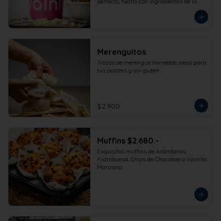
perfecto, hecho con ingredientes de la 
más alta calidad para que disfrutes en 
la comodidad de tu hogar. Formato 
473cc.
Merenguitos
Trozos de merengue horneado ideal para 
tus postres y sin gluten
$2.900
Muffins $2.680.-
Exquisitos muffins de Arándanos, 
Frambuesa, Chips de Chocolate o Vainilla 
Manzana.