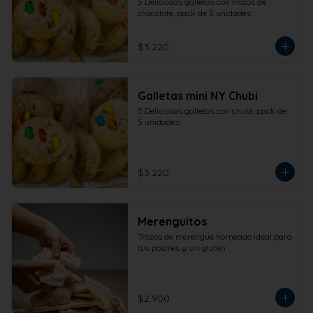
5 Deliciosas galletas con trozos de 
chocolate, pack de 5 unidades.
$3.220
Galletas mini NY Chubi
5 Deliciosas galletas con chubi, pack de 
5 unidades.
$3.220
Merenguitos
Trozos de merengue horneado ideal para 
tus postres y sin gluten
$2.900