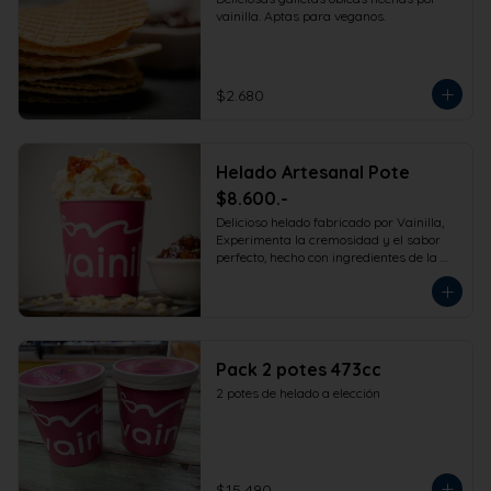
vainilla. Aptas para veganos.
$2.680
Helado Artesanal Pote
$8.600.-
Delicioso helado fabricado por Vainilla, 
Experimenta la cremosidad y el sabor 
perfecto, hecho con ingredientes de la 
más alta calidad para que disfrutes en 
la comodidad de tu hogar. Formato 
473cc.
Pack 2 potes 473cc
2 potes de helado a elección
$15.490