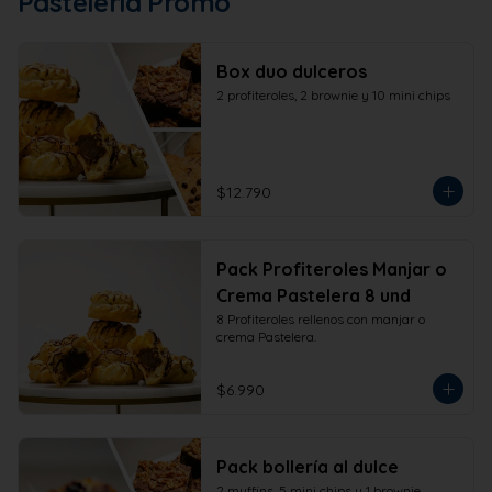
Pastelería Promo
Box duo dulceros
2 profiteroles, 2 brownie y 10 mini chips
$12.790
Pack Profiteroles Manjar o
Crema Pastelera 8 und
8 Profiteroles rellenos con manjar o 
crema Pastelera.
$6.990
Pack bollería al dulce
2 muffins, 5 mini chips y 1 brownie