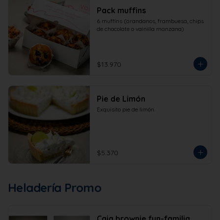
Pack muffins
6 muffins (arandanos, frambuesa, chips 
de chocolate o vainilla manzana)
$13.970
Pie de Limón
Exquisito pie de limón.
$5.370
Heladería Promo
Caja brownie fun-familia