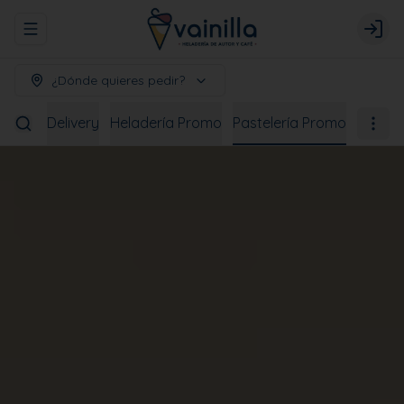
Abrir menu de navegación
Logi
¿Dónde quieres pedir?
bidas
Delivery
Heladería Promo
Pastelería Promo