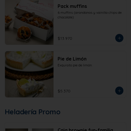
Pack muffins
6 muffins (arandanos y vainilla chips de 
chocolate)
$13.970
Pie de Limón
Exquisito pie de limón.
$5.370
Heladería Promo
Caja brownie fun-familia