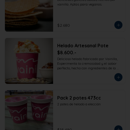
vainilla. Aptas para veganos.
$2.680
Helado Artesanal Pote
$8.600.-
Delicioso helado fabricado por Vainilla, 
Experimenta la cremosidad y el sabor 
perfecto, hecho con ingredientes de la 
más alta calidad para que disfrutes en 
la comodidad de tu hogar. Formato 
473cc.
Pack 2 potes 473cc
2 potes de helado a elección
$15.490