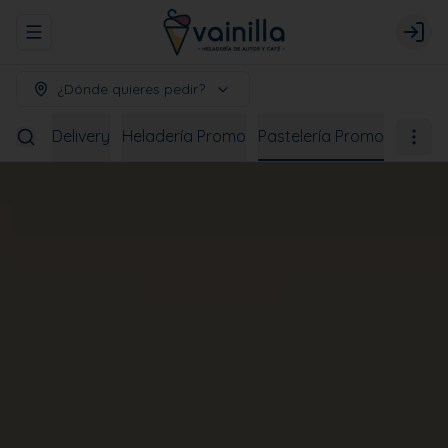
Abrir menu de navegación
Logi
¿Dónde quieres pedir?
bidas
Delivery
Heladería Promo
Pastelería Promo