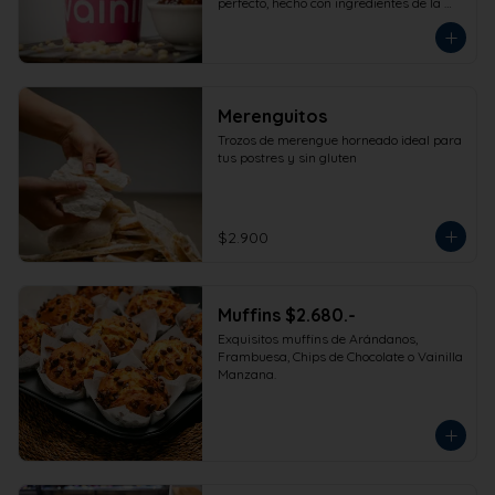
perfecto, hecho con ingredientes de la 
más alta calidad para que disfrutes en 
la comodidad de tu hogar. Formato 
473cc.
Merenguitos
Trozos de merengue horneado ideal para 
tus postres y sin gluten
$2.900
Muffins $2.680.-
Exquisitos muffins de Arándanos, 
Frambuesa, Chips de Chocolate o Vainilla 
Manzana.