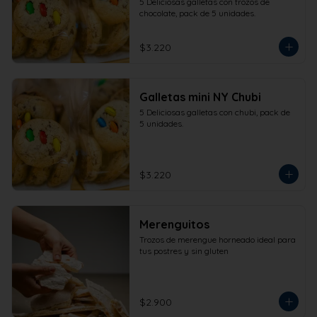
5 Deliciosas galletas con trozos de 
chocolate, pack de 5 unidades.
$3.220
Galletas mini NY Chubi
5 Deliciosas galletas con chubi, pack de 
5 unidades.
$3.220
Merenguitos
Trozos de merengue horneado ideal para 
tus postres y sin gluten
$2.900