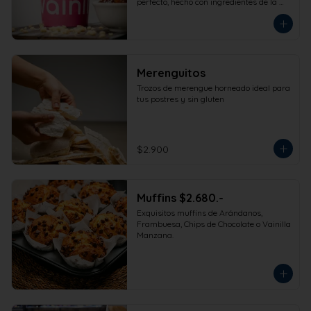
perfecto, hecho con ingredientes de la 
más alta calidad para que disfrutes en 
la comodidad de tu hogar. Formato 
473cc.
Merenguitos
Trozos de merengue horneado ideal para 
tus postres y sin gluten
$2.900
Muffins $2.680.-
Exquisitos muffins de Arándanos, 
Frambuesa, Chips de Chocolate o Vainilla 
Manzana.