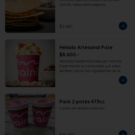
vainilla. Aptas para veganos.
$2.680
Helado Artesanal Pote
$8.600.-
Delicioso helado fabricado por Vainilla, 
Experimenta la cremosidad y el sabor 
perfecto, hecho con ingredientes de la 
más alta calidad para que disfrutes en 
la comodidad de tu hogar. Formato 
473cc.
Pack 2 potes 473cc
2 potes de helado a elección
$15.490