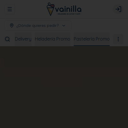
Abrir menu de navegación
Logi
¿Dónde quieres pedir?
bidas
Delivery
Heladería Promo
Pastelería Promo