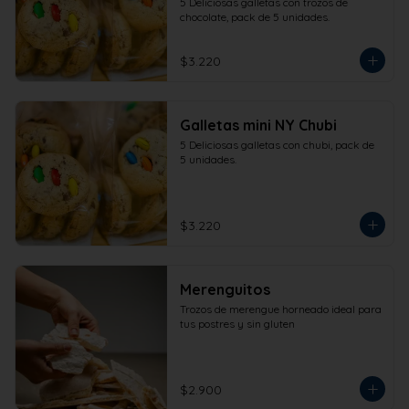
5 Deliciosas galletas con trozos de 
chocolate, pack de 5 unidades.
$3.220
Galletas mini NY Chubi
5 Deliciosas galletas con chubi, pack de 
5 unidades.
$3.220
Merenguitos
Trozos de merengue horneado ideal para 
tus postres y sin gluten
$2.900