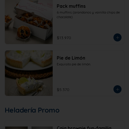
Pack muffins
6 muffins (arandanos y vainilla chips de 
chocolate)
$13.970
Pie de Limón
Exquisito pie de limón.
$5.370
Heladería Promo
Caja brownie fun-familia