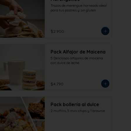
Trozos de merengue horneado ideal 
para tus postres y sin gluten
$2.900
Pack Alfajor de Maicena
5 Deliciosos alfajores de maicena 
con dulce de leche.
$4.790
Pack bollería al dulce
2 muffins, 5 mini chips y 1 brownie