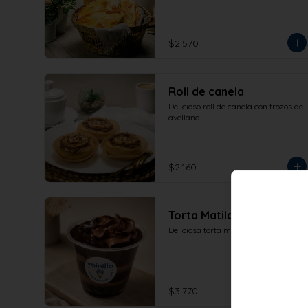
$2.570
Roll de canela
Delicioso roll de canela con trozos de 
avellana.
$2.160
Torta Matilda
Deliciosa torta matilda.
$3.770