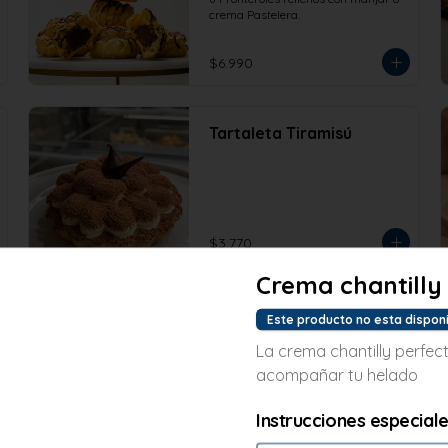
Pastelera 8 und
crema Pastelera.
$6.990
Tartaleta Tiramisú
$3.770
Crema chantilly
Este producto no esta dispon
La crema chantilly perfec
acompañar tu helado
Instrucciones especial