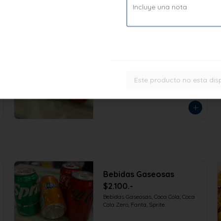
Bebidas Gaseosas
$2.100.-
Bebidas Gaseosas, Coca Cola, Coca 
Este producto no esta dis
Cola Zero, Fanta, Sprite
Bebidas Gaseosas
$2.100.-
Bebidas Gaseosas, Coca Cola, Coca 
Cola Zero, Fanta, Sprite