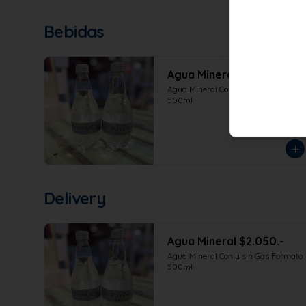
Bebidas
Agua Mineral $2.050.-
Agua Mineral Con y sin Gas Formato 
500ml
Delivery
Agua Mineral $2.050.-
Agua Mineral Con y sin Gas Formato 
500ml