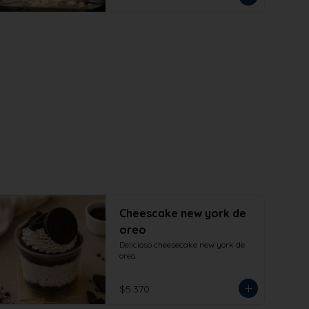
de tu hogar. Formato 473cc.
Cheescake new york de
oreo
Delicioso cheesecake new york de 
oreo.
$5.370