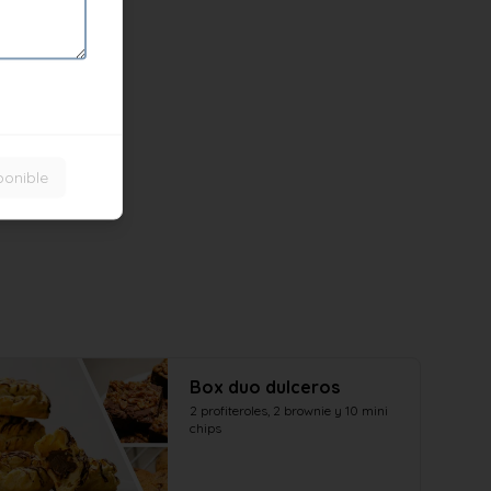
ponible
Box duo dulceros
2 profiteroles, 2 brownie y 10 mini 
chips