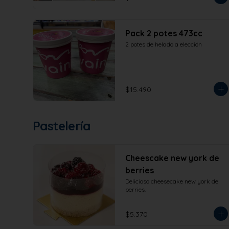
Pack 2 potes 473cc
2 potes de helado a elección
$15.490
Pastelería
Cheescake new york de
berries
Delicioso cheesecake new york de 
berries.
$5.370