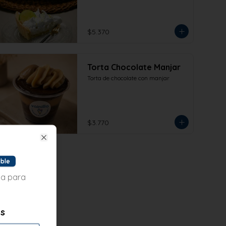
$5.370
Torta Chocolate Manjar
Torta de chocolate con manjar
$3.770
Close
ible
ta para
es