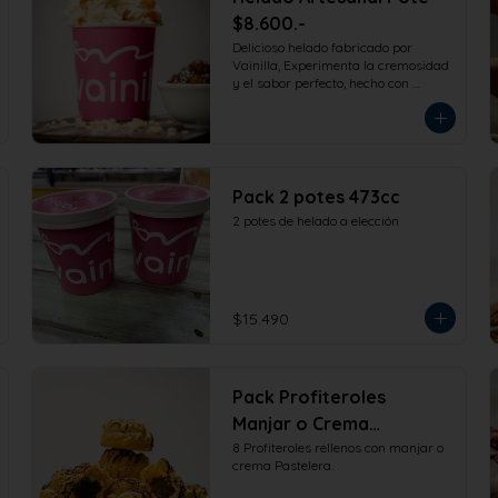
$8.600.-
Delicioso helado fabricado por 
Vainilla, Experimenta la cremosidad 
y el sabor perfecto, hecho con 
ingredientes de la más alta calidad 
para que disfrutes en la comodidad 
de tu hogar. Formato 473cc.
Pack 2 potes 473cc
2 potes de helado a elección
$15.490
Pack Profiteroles
Manjar o Crema
8 Profiteroles rellenos con manjar o 
Pastelera 8 und
crema Pastelera.