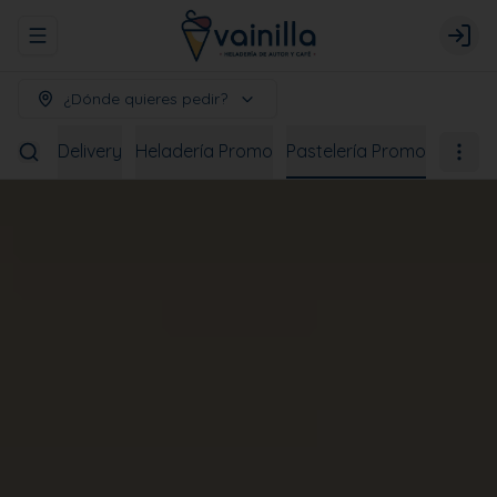
Abrir menu de navegación
Logi
¿Dónde quieres pedir?
bidas
Delivery
Heladería Promo
Pastelería Promo