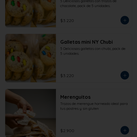
5 Deliciosas galletas con trozos de 
chocolate, pack de 5 unidades.
$3.220
Galletas mini NY Chubi
5 Deliciosas galletas con chubi, pack de 
5 unidades.
$3.220
Merenguitos
Trozos de merengue horneado ideal para 
tus postres y sin gluten
$2.900