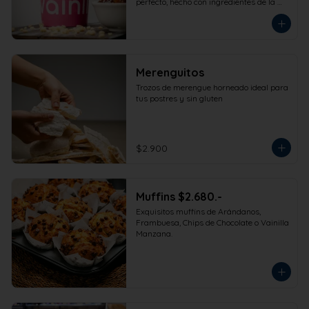
perfecto, hecho con ingredientes de la 
más alta calidad para que disfrutes en 
la comodidad de tu hogar. Formato 
473cc.
Merenguitos
Trozos de merengue horneado ideal para 
tus postres y sin gluten
$2.900
Muffins $2.680.-
Exquisitos muffins de Arándanos, 
Frambuesa, Chips de Chocolate o Vainilla 
Manzana.