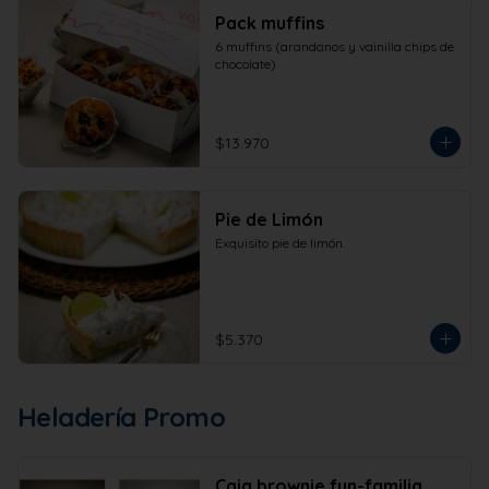
Pack muffins
6 muffins (arandanos y vainilla chips de 
chocolate)
$13.970
Pie de Limón
Exquisito pie de limón.
$5.370
Heladería Promo
Caja brownie fun-familia