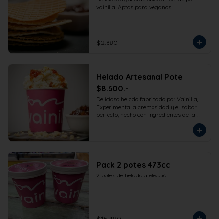
vainilla. Aptas para veganos.
$2.680
Helado Artesanal Pote
$8.600.-
Delicioso helado fabricado por Vainilla, 
Experimenta la cremosidad y el sabor 
perfecto, hecho con ingredientes de la 
más alta calidad para que disfrutes en 
la comodidad de tu hogar. Formato 
473cc.
Pack 2 potes 473cc
2 potes de helado a elección
$15.490